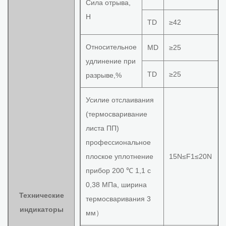
Сила отрыва,
Н
TD
≥42
Относительное
MD
≥25
удлинение при
TD
≥25
разрыве,%
Усилие отслаивания
(термосваривание
листа ПП)
профессиональное
плоское уплотнение
15N≤F1≤20N
прибор 200 ℃ 1,1 с
0,38 МПа, ширина
Технические
термосваривания 3
индикаторы
мм）